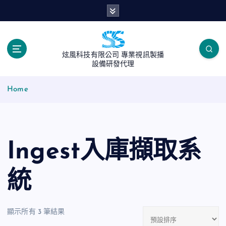
S
k
i
p
t
炫風科技有限公司 專業視訊製播
o
設備研發代理
c
o
Home
n
t
e
n
Ingest入庫擷取系
t
統
顯示所有 3 筆結果