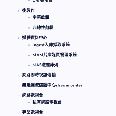
Crane吊臂
後製作
字幕軟體
非線性剪輯
媒體資料中心
Ingest入庫擷取系統
MAM片庫媒資管理系統
NAS磁碟陣列
網路即時視訊傳輸
無延遲流媒體中心stream center
網路電視台
私有網路電視台
專業電視台