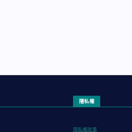
隱私權
隱私權政策