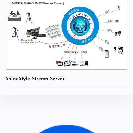
ShineStyle Stream Server
查看內容