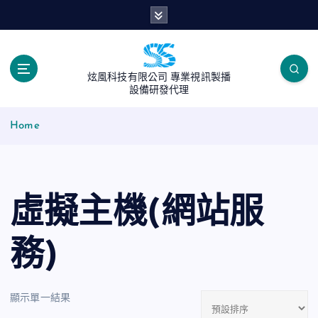
S
k
i
p
t
炫風科技有限公司 專業視訊製播
o
設備研發代理
c
o
Home
n
t
e
n
虛擬主機(網站服
t
務)
顯示單一結果