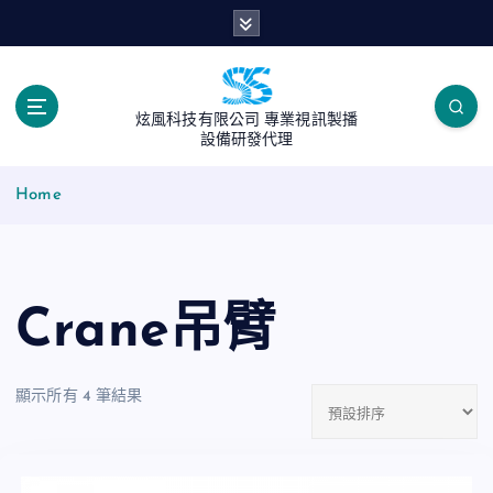
S
k
i
p
t
炫風科技有限公司 專業視訊製播
o
設備研發代理
c
o
Home
n
t
e
n
Crane吊臂
t
顯示所有 4 筆結果