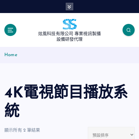
S
k
i
p
t
炫風科技有限公司 專業視訊製播
o
設備研發代理
c
o
Home
n
t
e
n
4K電視節目播放系
t
統
顯示所有 2 筆結果