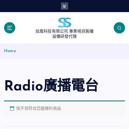
S
k
i
p
t
炫風科技有限公司 專業視訊製播
o
設備研發代理
c
o
Home
n
t
e
n
Radio廣播電台
t
找不到符合您選擇的商品