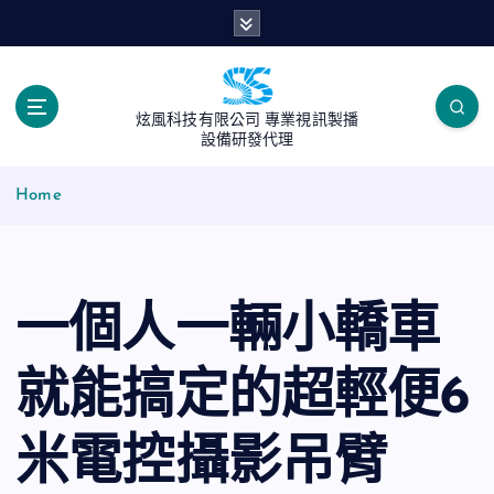
S
k
i
p
t
炫風科技有限公司 專業視訊製播
o
設備研發代理
c
o
Home
n
t
e
n
一個人一輛小轎車
t
就能搞定的超輕便6
米電控攝影吊臂