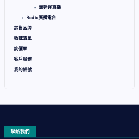
無延遲直播
Radio廣播電台
銷售品牌
收藏清單
詢價單
客戶服務
我的帳號
聯絡我們