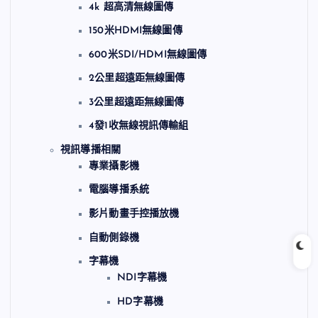
4k 超高清無線圖傳
150米HDMI無線圖傳
600米SDI/HDMI無線圖傳
2公里超遠距無線圖傳
3公里超遠距無線圖傳
4發1收無線視訊傳輸組
視訊導播相關
專業攝影機
電腦導播系統
影片動畫手控播放機
自動側錄機
字幕機
NDI字幕機
HD字幕機