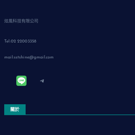
炫風科技有限公司
Tel:02 22003358
mail:sstshine@gmail.com
Telegram
關於