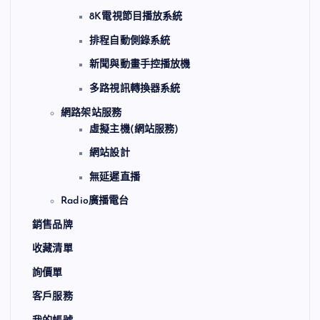
8K電視節目播放系統
排程自動側錄系統
新聞與動畫手控播放機
多路視訊轉換器系統
網路架站服務
虛擬主機(網站服務)
網站設計
無延遲直播
Radio廣播電台
銷售品牌
收藏清單
詢價單
客戶服務