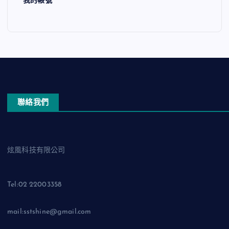
我的帳號
聯絡我們
炫風科技有限公司
Tel:02 22003358
mail:sstshine@gmail.com