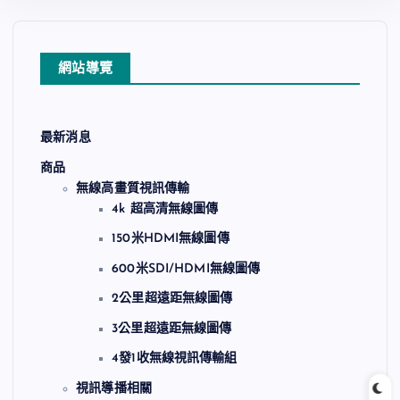
網站導覽
最新消息
商品
查看內容
無線高畫質視訊傳輸
4k 超高清無線圖傳
150米HDMI無線圖傳
加入收藏
600米SDI/HDMI無線圖傳
2公里超遠距無線圖傳
3公里超遠距無線圖傳
4發1收無線視訊傳輸組
視訊導播相關