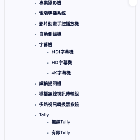
專業攝影機
電腦導播系統
影片動畫手控播放機
自動側錄機
字幕機
NDI字幕機
HD字幕機
4K字幕機
讀稿提詞機
導播無線視訊傳輸組
多路視訊轉換器系統
Tally
無線Tally
有線Tally