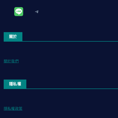
Telegram
關於
關於我們
隱私權
隱私權政策