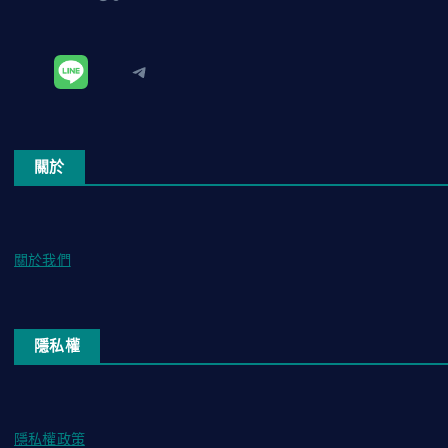
Telegram
關於
關於我們
隱私權
隱私權政策