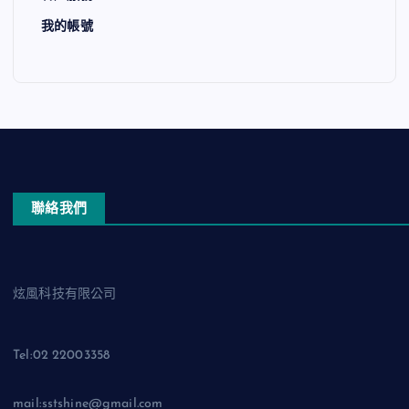
我的帳號
聯絡我們
炫風科技有限公司
Tel:02 22003358
mail:sstshine@gmail.com