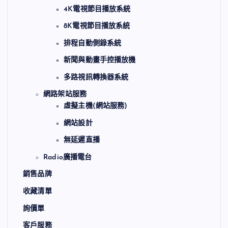
4K電視節目播放系統
8K電視節目播放系統
排程自動側錄系統
新聞與動畫手控播放機
多路視訊轉換器系統
網路架站服務
虛擬主機(網站服務)
網站設計
無延遲直播
Radio廣播電台
銷售品牌
收藏清單
詢價單
客戶服務