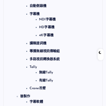
自動側錄機
字幕機
NDI字幕機
HD字幕機
4K字幕機
讀稿提詞機
導播無線視訊傳輸組
多路視訊轉換器系統
Tally
無線Tally
有線Tally
Crane吊臂
後製作
字幕軟體