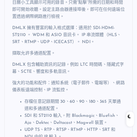
日曆小工具顯示可用的錄音。只需“點擊”所需的日期和時間
即可開始收聽。設定主路由器連接埠後，即可在任何遠端位
置透過網際網路進行檢視。
DMLX 擁有豐富的輸入格式選擇：適用於 SDI-HDMI-
ST2110 。 WDM 和 ASIO 音訊卡。 IP 串流媒體（HLS、
SRT、RTMP、UDP、ICECAST）。 NDI。
擷取允許多通道配置。
DMLX 包含輔助資訊的記錄，例如 LTC 時間碼、隱藏式字
幕、SCTE、響度和多軌音訊。
強大的功能和配件：通知系統（電子郵件、電報等）、網路
儀表板遠端控制、IP 流監控。
存檔任意記錄期間 30、60、90、180、365 天單通
道和多通道配置。
SDI 和 ST2110 輸入，附 Blackmagic、Bluefish、
Aja、Dektec、Deltacast、Magwell 裝置。
UDP TS、RTP、RTSP、RTMP、HTTP、SRT 和
NDI 中的 IP 輸入。