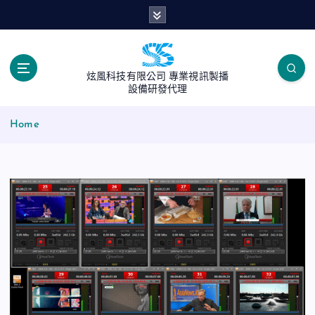
S
k
i
p
t
炫風科技有限公司 專業視訊製播
o
設備研發代理
c
o
Home
n
t
e
n
t