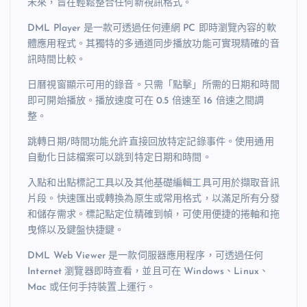
未來，旨在輕鬆整合任何新視訊格式。
DML Player 是一款可透過任何連網 PC 即時瀏覽內容的軟
體應用程式。其獨特的多通道同步播放功能可實現精確的音
訊時間比較。
日曆視窗顯示可用的錄音。只需「點擊」所需的日期和時間
即可開始播放。播放速度可在 0.5 倍速至 16 倍速之間調
整。
跳轉日期/時間功能允許直接回放特定記錄事件。使用通用
自動化日誌檔案可以跳到特定日期和時間。
入點和出點標記工具以及其他基礎編輯工具可用於擷取音訊
片段。快速匯出或轉換為原生或常用格式，以滿足所有分發
和儲存需求。標記點定位精確到幀，可使用便捷的捲軸和拖
曳條以及鍵盤快捷鍵。
DML Web Viewer 是一款伺服器應用程序，可透過任何
Internet 瀏覽器即時查看，並且可在 Windows、Linux、
Mac 或任何手持裝置上運行。