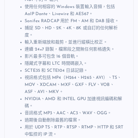
使用任何相容的 Windows 裝置輸入音頻，包括
AoIP Dante、Livewire 和 AES67。
Sonifex RADCAP 用於 FM、AM 和 DAB 接收。
捕捉 SD、HD、2K、4K、8K 或自訂的任何解析
度。
輸入重新縮放和裁剪，並進行縱橫比校正。
連續 24×7 錄製，檔案段之間無任何影格遺失。
影片最多可包含 16 個音軌。
隱藏式字幕和 LTC 時間碼嵌入。
SCTE35 和 SCTE104 日誌記錄。
視訊格式包括 MP4（H264、H265、AV1）、TS、
MOV、XDCAM、MXF、GXF、FLV、VOB、
ASF、AVI、MKV。
NVIDIA、AMD 和 INTEL GPU 加速視訊編碼和解
碼。
音訊格式 MP3、AAC、AC3、WAV、OGG。
過期後自動刪除最舊的檔案。
用於 UDP TS、RTP、RTSP、RTMP、HTTP 和 SRT
中監控的 IP 流。