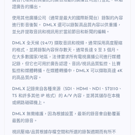
廣告代理商對其委託的廣告活動的廣播公司進行登記，以驗
證廣告的播出。
使用其他廣播公司（通常是最大的國際新聞台）錄製的內容
進行影音後製。 DMLX 還可以錄製高品質內容以供重播，
並允許提取音訊和視訊用於當前節目和新聞的編輯。
DMLX 全天候 (24/7) 擷取音訊和視頻，通常採用高度壓縮
的格式，並將錄製內容保存數天，通常長達 2 至 3 個月。
在大多數國家/地區，法律要求所有電視廣播公司進行媒體
記錄，但它也可用於廣告認證、音訊/視訊品質監控、比賽
監控和媒體轉播。在媒體轉播中，DMLX 可以擷取高達 4K
的高品質內容。
DMLX 記錄來自各種來源（SDI、HDMI、NDI、ST2110、
TS 和許多其他 IP 格式）的 A/V 內容，並將其儲存在本機
或網路磁碟機上。
DMLX 無需維護，因為根據設置，最新的錄音會自動覆蓋
最舊的錄音。
視訊壓縮/品質根據存檔空間和所選的錄製週期而有所不