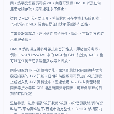
同。錄製品質最高可達 8K。內容可透過 DMLX 以及任何
連網電腦存取，錄製過程永不停止。
透過 DMLX 嵌入式工具，系統狀態可在本機上持續監控，
也可透過 DMLX 儀表板從任何連網電腦進行監控。
每當警報響起時，均可透過電子郵件、簡訊、電報等方式發
出警報通知。
DMLX 錄影機支援多種視訊和音訊格式、壓縮和分辨率，
例如 H264/H265/AV1 中的 MP4 和 GPU 加速的 AAC，也
可以在任何普通多媒體播放器上播放。
同步擷取與 IP 串流傳輸功能，讓您能夠透過網路隨時隨地
觀看編碼的 A/V 訊號。日期和時間顯示可疊加在視訊訊號
上或嵌入到 A/V 資料流中。透過使用 AxelTech 衛星時間
同步器接收器與 GPS 衛星時間參考同步，可確保準確的日
期和時間認證。
監控參數：磁碟活動/視訊狀態/視訊卡頓/音訊狀態/即時資
料速率/平均資料速率/音訊串流完整性。 DMLX 架構面向