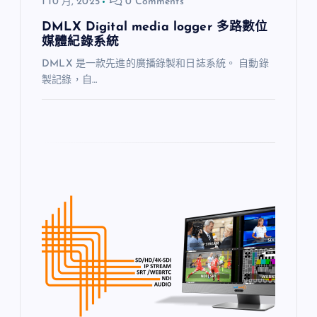
1 10 月, 2025
0 Comments
DMLX Digital media logger 多路數位
媒體紀錄系統
DMLX 是一款先進的廣播錄製和日誌系統。 自動錄
製記錄，自…