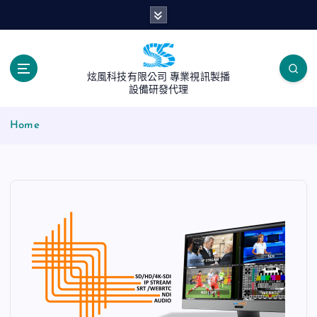
S
k
i
p
t
炫風科技有限公司 專業視訊製播
o
設備研發代理
c
o
Home
n
t
e
n
t